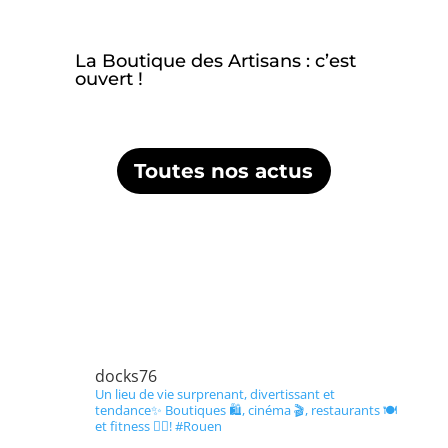
La Boutique des Artisans : c’est
O
ouvert !
Toutes nos actus
docks76
Un lieu de vie surprenant, divertissant et
tendance✨
Boutiques 🛍️, cinéma 🎬, restaurants 🍽️
et fitness 🏋️‍♀️!
#Rouen