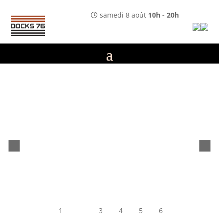
samedi 8 août
10h - 20h
1
2
3
4
5
6