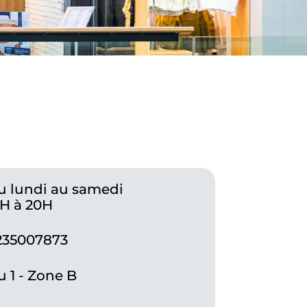
u lundi au samedi
0H à 20H
235007873
 1 - Zone B