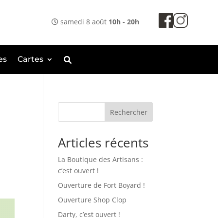
samedi 8 août
10h - 20h
es
Cartes
Rechercher
Articles récents
La Boutique des Artisans :
c’est ouvert !
Ouverture de Fort Boyard !
Ouverture Shop Clop
Darty, c’est ouvert !