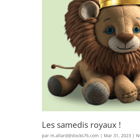
Les samedis royaux !
par
m.allard@docks76.com
|
Mar 31, 2023
|
N